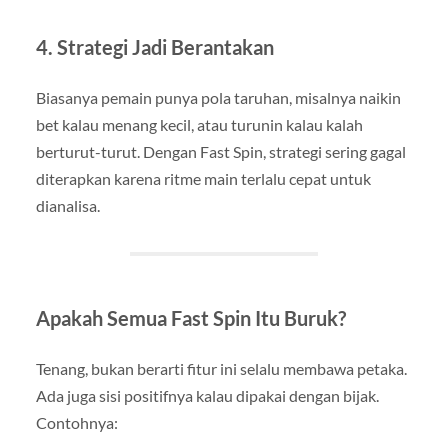
4.
Strategi Jadi Berantakan
Biasanya pemain punya pola taruhan, misalnya naikin
bet kalau menang kecil, atau turunin kalau kalah
berturut-turut. Dengan Fast Spin, strategi sering gagal
diterapkan karena ritme main terlalu cepat untuk
dianalisa.
Apakah Semua Fast Spin Itu Buruk?
Tenang, bukan berarti fitur ini selalu membawa petaka.
Ada juga sisi positifnya kalau dipakai dengan bijak.
Contohnya: