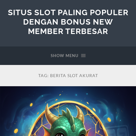
SITUS SLOT PALING POPULER
DENGAN BONUS NEW
MEMBER TERBESAR
SHOW MENU
TAG:
BERITA SLOT AKURAT