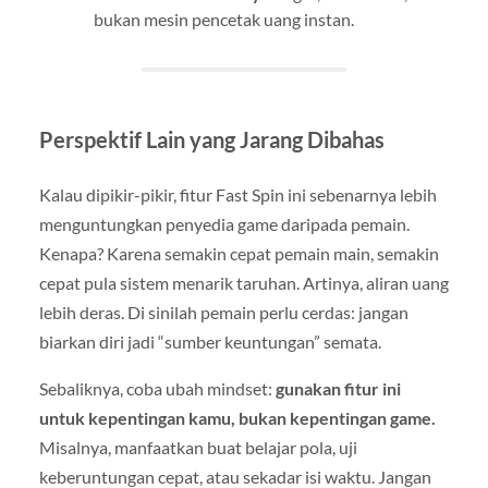
bukan mesin pencetak uang instan.
Perspektif Lain yang Jarang Dibahas
Kalau dipikir-pikir, fitur Fast Spin ini sebenarnya lebih
menguntungkan penyedia game daripada pemain.
Kenapa? Karena semakin cepat pemain main, semakin
cepat pula sistem menarik taruhan. Artinya, aliran uang
lebih deras. Di sinilah pemain perlu cerdas: jangan
biarkan diri jadi “sumber keuntungan” semata.
Sebaliknya, coba ubah mindset:
gunakan fitur ini
untuk kepentingan kamu, bukan kepentingan game.
Misalnya, manfaatkan buat belajar pola, uji
keberuntungan cepat, atau sekadar isi waktu. Jangan