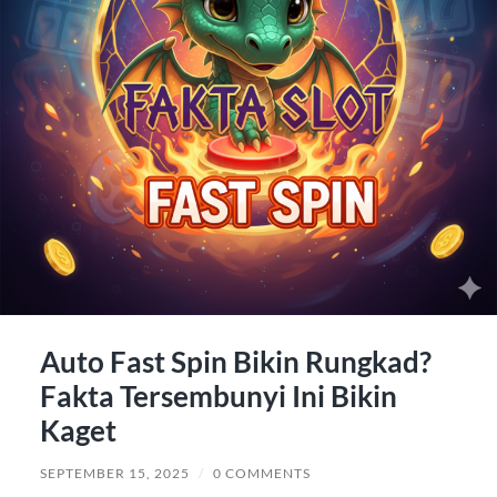
Auto Fast Spin Bikin Rungkad?
Fakta Tersembunyi Ini Bikin
Kaget
SEPTEMBER 15, 2025
/
0 COMMENTS